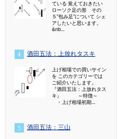
ている 覚えておきたい
ローソク足の形 その
５”包み足”について シェ
アしたいと思います。
&nb...
酒田五法：上放れタスキ
上げ相場での買いサイン
を このカテゴリーでは
ご紹介いたします。
『酒田五法：上放れタス
キ』 ～特徴～
・上げ相場初期...
酒田五法：三山