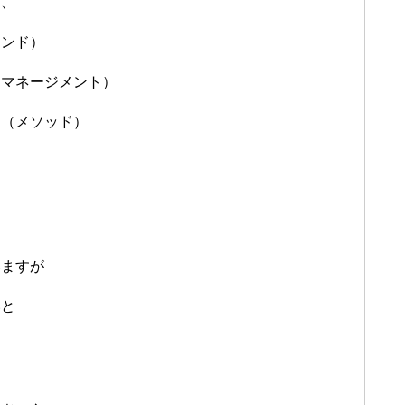
は、
インド）
ーマネージメント）
と（メソッド）
いますが
いと
。