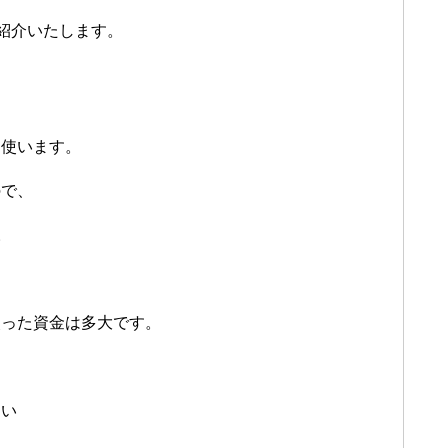
て紹介いたします。
を使います。
ので、
。
失った資金は多大です。
ない