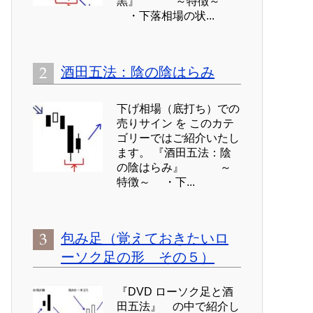
黒』 ～特徴～
・下落相場の状...
酒田五法：陰の陰はらみ
下げ相場（底打ち）での
売りサイン を このカテ
ゴリーではご紹介いたし
ます。 『酒田五法：陰
の陰はらみ』 ～
特徴～ ・下...
包み足（覚えておきたいロ
ーソク足の形 その５）
『DVD ローソク足と酒
田五法』 の中で紹介し