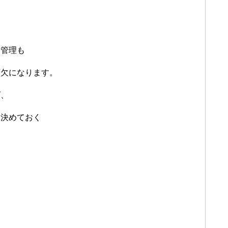
金管理も
可欠になります。
ば、
め決めておく