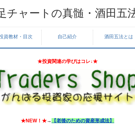
足チャートの真髄・酒田五
投資教材・目次
自己紹介
酒田五法とは
★投資関連の学びはコレ↓★
★NEW！★
→
【老後のための資産形成法】