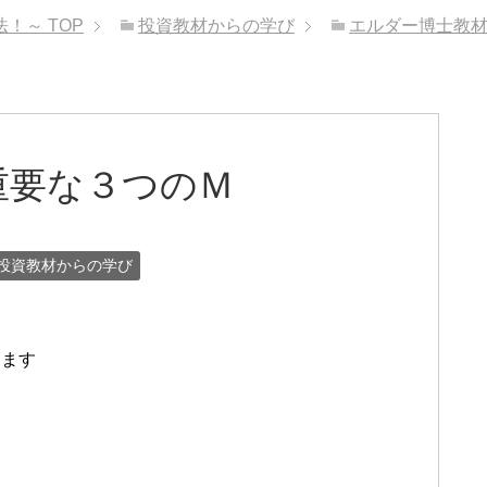
法！～
TOP
投資教材からの学び
エルダー博士教
重要な３つのＭ
投資教材からの学び
きます