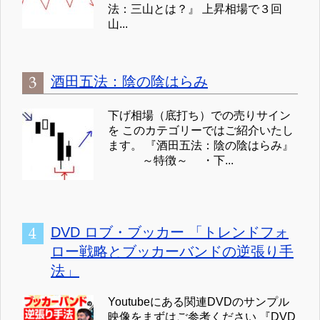
法：三山とは？』 上昇相場で３回
山...
酒田五法：陰の陰はらみ
下げ相場（底打ち）での売りサイン
を このカテゴリーではご紹介いたし
ます。 『酒田五法：陰の陰はらみ』
～特徴～ ・下...
DVD ロブ・ブッカー 「トレンドフォ
ロー戦略とブッカーバンドの逆張り手
法」
Youtubeにある関連DVDのサンプル
映像をまずはご参考ください 『DVD