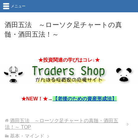
メニュー
酒田五法 ～ローソク足チャートの真
髄・酒田五法！～
★投資関連の学びはコレ↓★
★NEW！★
→
【老後のための資産形成法】
酒田五法 ～ローソク足チャートの真髄・酒田五
法！～
TOP
基本・マインド